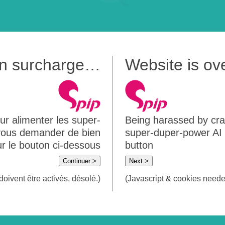
 en surcharge…
Website is o
ur alimenter les super-
Being harassed by crawl
 vous demander de bien
super-duper-power AI m
sur le bouton ci-dessous
button
Continuer >
Next >
doivent être activés, désolé.)
(Javascript & cookies needed