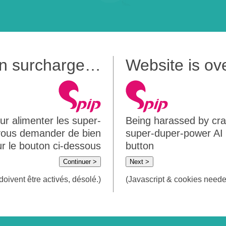
 en surcharge…
Website is o
ur alimenter les super-
Being harassed by crawl
 vous demander de bien
super-duper-power AI m
sur le bouton ci-dessous
button
Continuer >
Next >
doivent être activés, désolé.)
(Javascript & cookies needed