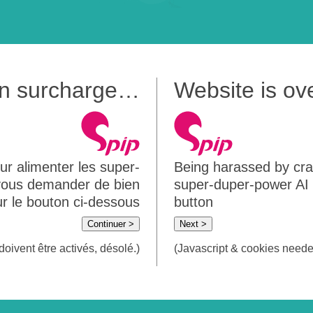
 en surcharge…
Website is o
ur alimenter les super-
Being harassed by crawl
 vous demander de bien
super-duper-power AI m
sur le bouton ci-dessous
button
Continuer >
Next >
doivent être activés, désolé.)
(Javascript & cookies needed