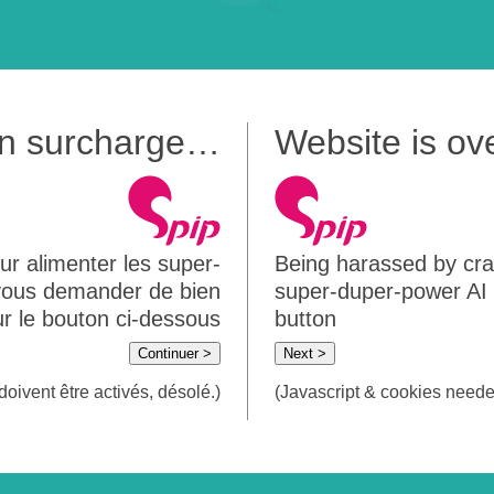
 en surcharge…
Website is o
ur alimenter les super-
Being harassed by crawl
 vous demander de bien
super-duper-power AI m
sur le bouton ci-dessous
button
Continuer >
Next >
doivent être activés, désolé.)
(Javascript & cookies needed