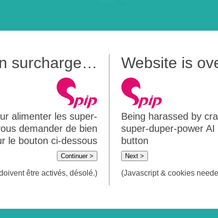
 en surcharge…
Website is o
ur alimenter les super-
Being harassed by crawl
 vous demander de bien
super-duper-power AI m
sur le bouton ci-dessous
button
Continuer >
Next >
doivent être activés, désolé.)
(Javascript & cookies needed