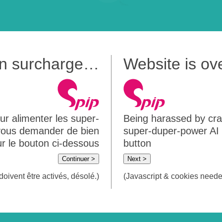
 en surcharge…
Website is o
ur alimenter les super-
Being harassed by crawl
 vous demander de bien
super-duper-power AI m
sur le bouton ci-dessous
button
Continuer >
Next >
doivent être activés, désolé.)
(Javascript & cookies needed