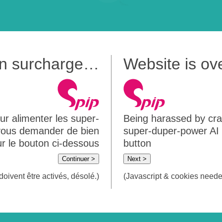
 en surcharge…
Website is o
ur alimenter les super-
Being harassed by crawl
 vous demander de bien
super-duper-power AI m
sur le bouton ci-dessous
button
Continuer >
Next >
doivent être activés, désolé.)
(Javascript & cookies needed