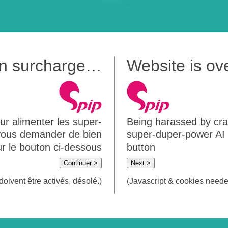
 en surcharge…
Website is o
ur alimenter les super-
Being harassed by crawl
 vous demander de bien
super-duper-power AI m
sur le bouton ci-dessous
button
Continuer >
Next >
doivent être activés, désolé.)
(Javascript & cookies needed