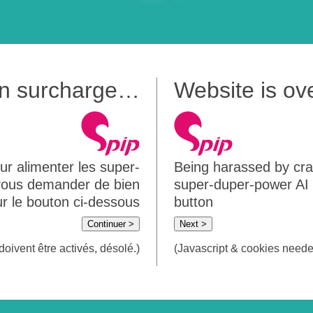
 en surcharge…
Website is o
ur alimenter les super-
Being harassed by crawl
 vous demander de bien
super-duper-power AI m
sur le bouton ci-dessous
button
Continuer >
Next >
doivent être activés, désolé.)
(Javascript & cookies needed