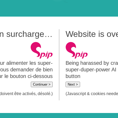
 en surcharge…
Website is o
ur alimenter les super-
Being harassed by crawl
 vous demander de bien
super-duper-power AI m
sur le bouton ci-dessous
button
Continuer >
Next >
doivent être activés, désolé.)
(Javascript & cookies needed