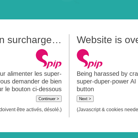
 en surcharge…
Website is o
ur alimenter les super-
Being harassed by crawl
 vous demander de bien
super-duper-power AI m
sur le bouton ci-dessous
button
Continuer >
Next >
doivent être activés, désolé.)
(Javascript & cookies needed