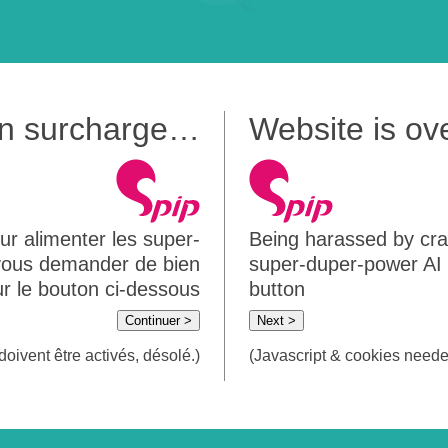
 en surcharge…
Website is o
ur alimenter les super-
Being harassed by crawl
 vous demander de bien
super-duper-power AI m
sur le bouton ci-dessous
button
Continuer >
Next >
doivent être activés, désolé.)
(Javascript & cookies needed