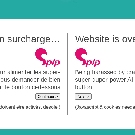
 en surcharge…
Website is o
ur alimenter les super-
Being harassed by crawl
 vous demander de bien
super-duper-power AI m
sur le bouton ci-dessous
button
Continuer >
Next >
doivent être activés, désolé.)
(Javascript & cookies needed