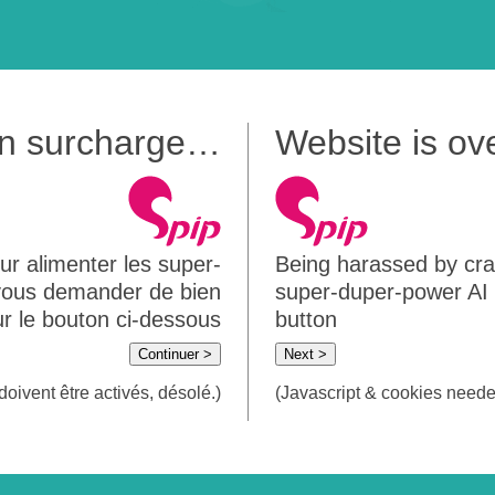
 en surcharge…
Website is o
ur alimenter les super-
Being harassed by crawl
 vous demander de bien
super-duper-power AI m
sur le bouton ci-dessous
button
Continuer >
Next >
doivent être activés, désolé.)
(Javascript & cookies needed