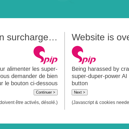
 en surcharge…
Website is o
ur alimenter les super-
Being harassed by crawl
 vous demander de bien
super-duper-power AI m
sur le bouton ci-dessous
button
Continuer >
Next >
doivent être activés, désolé.)
(Javascript & cookies needed