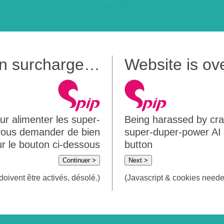
 en surcharge…
Website is o
ur alimenter les super-
Being harassed by crawl
 vous demander de bien
super-duper-power AI m
sur le bouton ci-dessous
button
Continuer >
Next >
doivent être activés, désolé.)
(Javascript & cookies needed