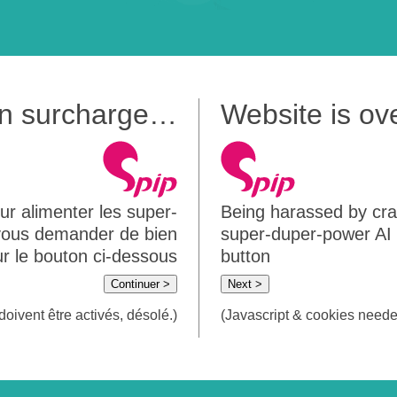
 en surcharge…
Website is o
ur alimenter les super-
Being harassed by crawl
 vous demander de bien
super-duper-power AI m
sur le bouton ci-dessous
button
Continuer >
Next >
doivent être activés, désolé.)
(Javascript & cookies needed