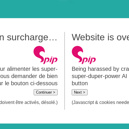
 en surcharge…
Website is o
ur alimenter les super-
Being harassed by crawl
 vous demander de bien
super-duper-power AI m
sur le bouton ci-dessous
button
Continuer >
Next >
doivent être activés, désolé.)
(Javascript & cookies needed