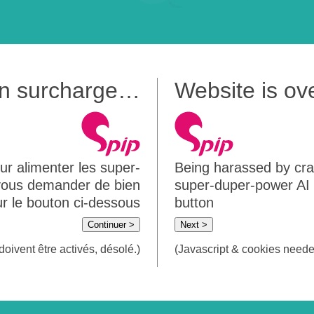
 en surcharge…
Website is o
ur alimenter les super-
Being harassed by crawl
 vous demander de bien
super-duper-power AI m
sur le bouton ci-dessous
button
Continuer >
Next >
doivent être activés, désolé.)
(Javascript & cookies needed