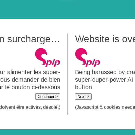
 en surcharge…
Website is o
ur alimenter les super-
Being harassed by crawl
 vous demander de bien
super-duper-power AI m
sur le bouton ci-dessous
button
Continuer >
Next >
doivent être activés, désolé.)
(Javascript & cookies needed