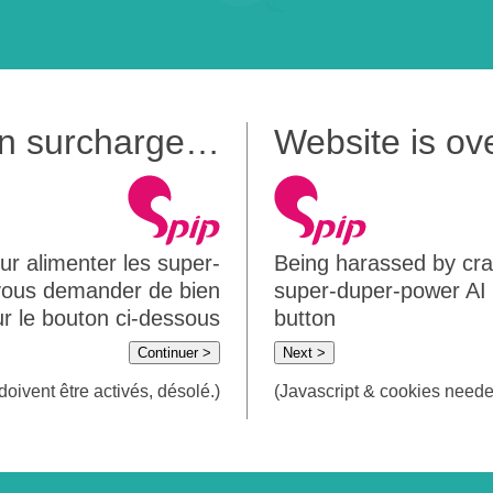
 en surcharge…
Website is o
ur alimenter les super-
Being harassed by crawl
 vous demander de bien
super-duper-power AI m
sur le bouton ci-dessous
button
Continuer >
Next >
doivent être activés, désolé.)
(Javascript & cookies needed