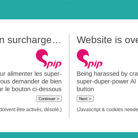
 en surcharge…
Website is o
ur alimenter les super-
Being harassed by crawl
 vous demander de bien
super-duper-power AI m
sur le bouton ci-dessous
button
Continuer >
Next >
doivent être activés, désolé.)
(Javascript & cookies needed