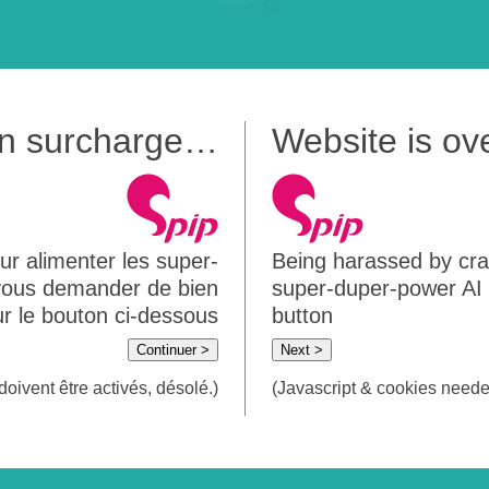
 en surcharge…
Website is o
ur alimenter les super-
Being harassed by crawl
 vous demander de bien
super-duper-power AI m
sur le bouton ci-dessous
button
Continuer >
Next >
doivent être activés, désolé.)
(Javascript & cookies needed