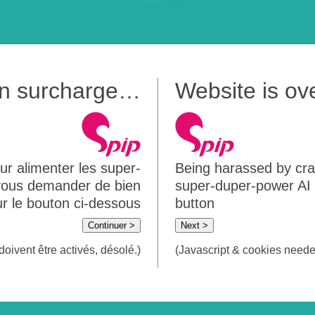
 en surcharge…
Website is o
ur alimenter les super-
Being harassed by crawl
 vous demander de bien
super-duper-power AI m
sur le bouton ci-dessous
button
Continuer >
Next >
doivent être activés, désolé.)
(Javascript & cookies needed