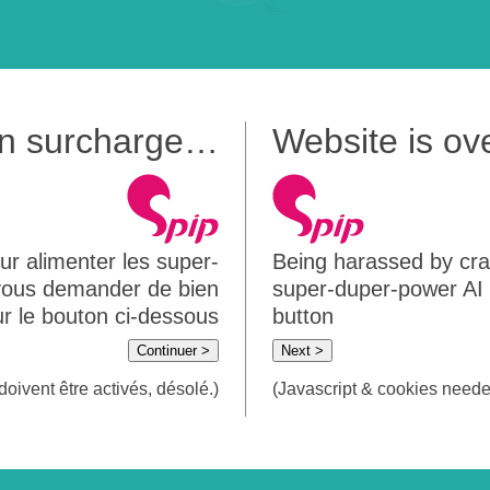
 en surcharge…
Website is o
ur alimenter les super-
Being harassed by crawl
 vous demander de bien
super-duper-power AI m
sur le bouton ci-dessous
button
Continuer >
Next >
doivent être activés, désolé.)
(Javascript & cookies needed