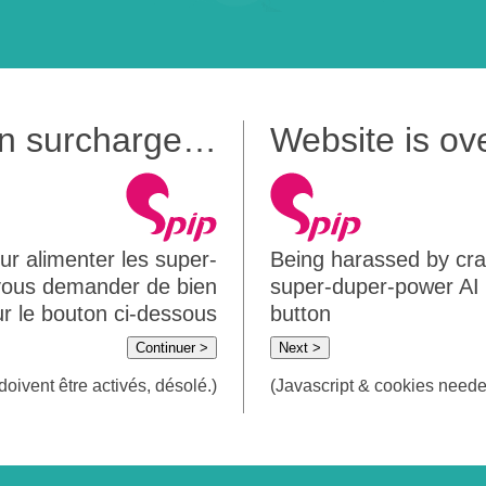
 en surcharge…
Website is o
ur alimenter les super-
Being harassed by crawl
 vous demander de bien
super-duper-power AI m
sur le bouton ci-dessous
button
Continuer >
Next >
doivent être activés, désolé.)
(Javascript & cookies needed