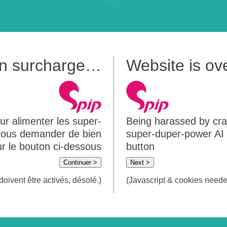
 en surcharge…
Website is o
ur alimenter les super-
Being harassed by crawl
 vous demander de bien
super-duper-power AI m
sur le bouton ci-dessous
button
Continuer >
Next >
doivent être activés, désolé.)
(Javascript & cookies needed