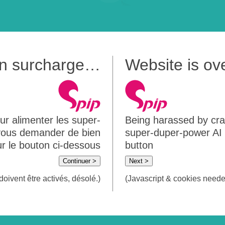
 en surcharge…
Website is o
ur alimenter les super-
Being harassed by crawl
 vous demander de bien
super-duper-power AI m
sur le bouton ci-dessous
button
Continuer >
Next >
doivent être activés, désolé.)
(Javascript & cookies needed