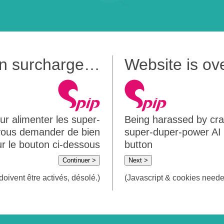
 en surcharge…
Website is o
ur alimenter les super-
Being harassed by crawl
 vous demander de bien
super-duper-power AI m
sur le bouton ci-dessous
button
Continuer >
Next >
doivent être activés, désolé.)
(Javascript & cookies needed