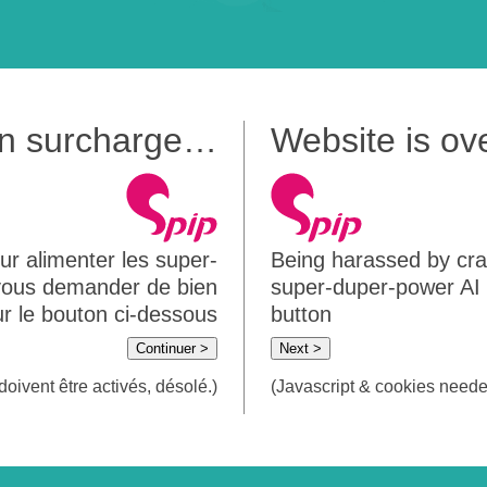
 en surcharge…
Website is o
ur alimenter les super-
Being harassed by crawl
 vous demander de bien
super-duper-power AI m
sur le bouton ci-dessous
button
Continuer >
Next >
doivent être activés, désolé.)
(Javascript & cookies needed