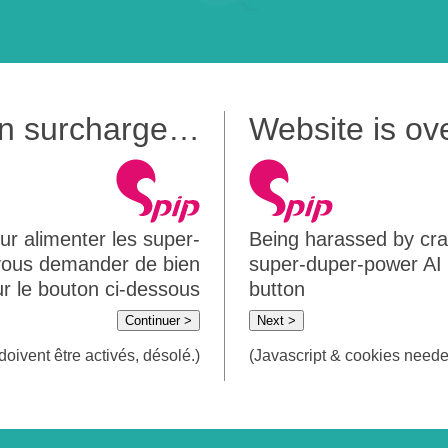
 en surcharge…
Website is o
ur alimenter les super-
Being harassed by crawl
 vous demander de bien
super-duper-power AI m
sur le bouton ci-dessous
button
Continuer >
Next >
doivent être activés, désolé.)
(Javascript & cookies needed