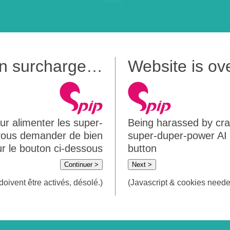
 en surcharge…
Website is o
ur alimenter les super-
Being harassed by crawl
 vous demander de bien
super-duper-power AI m
sur le bouton ci-dessous
button
Continuer >
Next >
doivent être activés, désolé.)
(Javascript & cookies needed