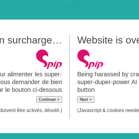
 en surcharge…
Website is o
ur alimenter les super-
Being harassed by crawl
 vous demander de bien
super-duper-power AI m
sur le bouton ci-dessous
button
Continuer >
Next >
doivent être activés, désolé.)
(Javascript & cookies needed