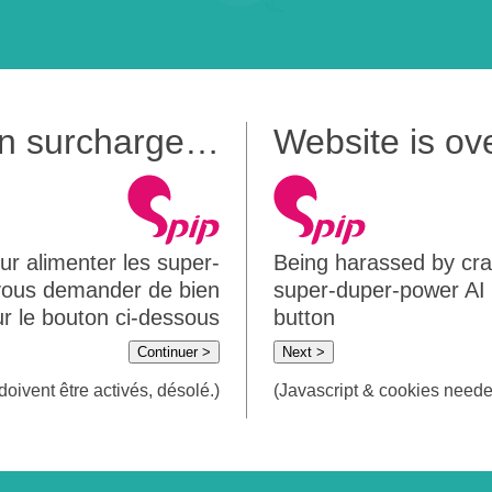
 en surcharge…
Website is o
ur alimenter les super-
Being harassed by crawl
 vous demander de bien
super-duper-power AI m
sur le bouton ci-dessous
button
Continuer >
Next >
doivent être activés, désolé.)
(Javascript & cookies needed