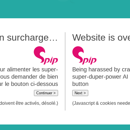
 en surcharge…
Website is o
ur alimenter les super-
Being harassed by crawl
 vous demander de bien
super-duper-power AI m
sur le bouton ci-dessous
button
Continuer >
Next >
doivent être activés, désolé.)
(Javascript & cookies needed