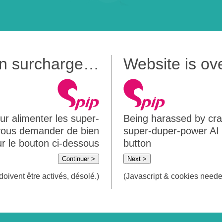
 en surcharge…
Website is o
ur alimenter les super-
Being harassed by crawl
 vous demander de bien
super-duper-power AI m
sur le bouton ci-dessous
button
Continuer >
Next >
doivent être activés, désolé.)
(Javascript & cookies needed