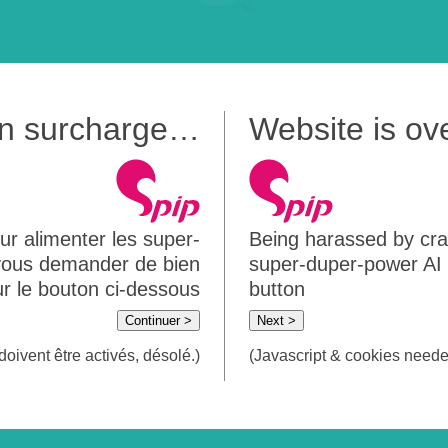
 en surcharge…
Website is o
ur alimenter les super-
Being harassed by crawl
 vous demander de bien
super-duper-power AI m
sur le bouton ci-dessous
button
Continuer >
Next >
doivent être activés, désolé.)
(Javascript & cookies needed