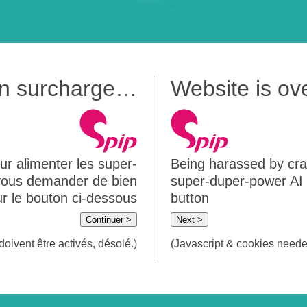
 en surcharge…
Website is o
ur alimenter les super-
Being harassed by crawl
 vous demander de bien
super-duper-power AI m
sur le bouton ci-dessous
button
Continuer >
Next >
doivent être activés, désolé.)
(Javascript & cookies needed