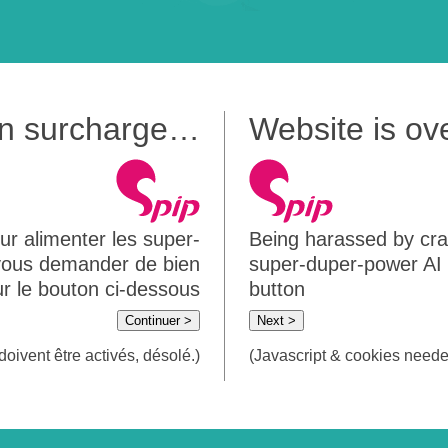
 en surcharge…
Website is o
ur alimenter les super-
Being harassed by crawl
 vous demander de bien
super-duper-power AI m
sur le bouton ci-dessous
button
Continuer >
Next >
doivent être activés, désolé.)
(Javascript & cookies needed