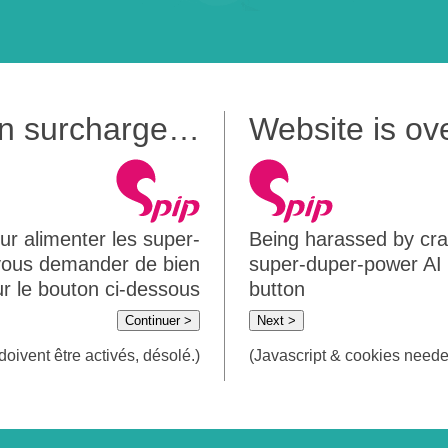
 en surcharge…
Website is o
ur alimenter les super-
Being harassed by crawl
 vous demander de bien
super-duper-power AI m
sur le bouton ci-dessous
button
Continuer >
Next >
doivent être activés, désolé.)
(Javascript & cookies needed