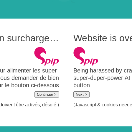
 en surcharge…
Website is o
ur alimenter les super-
Being harassed by crawl
 vous demander de bien
super-duper-power AI m
sur le bouton ci-dessous
button
Continuer >
Next >
doivent être activés, désolé.)
(Javascript & cookies needed