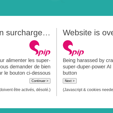
 en surcharge…
Website is o
ur alimenter les super-
Being harassed by crawl
 vous demander de bien
super-duper-power AI m
sur le bouton ci-dessous
button
Continuer >
Next >
doivent être activés, désolé.)
(Javascript & cookies needed