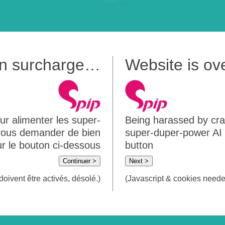
 en surcharge…
Website is o
ur alimenter les super-
Being harassed by crawl
 vous demander de bien
super-duper-power AI m
sur le bouton ci-dessous
button
Continuer >
Next >
doivent être activés, désolé.)
(Javascript & cookies needed