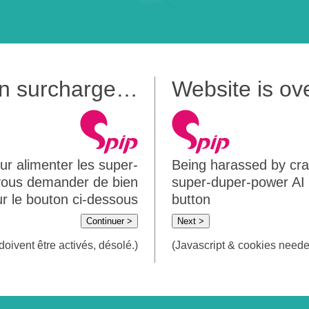
 en surcharge…
Website is o
ur alimenter les super-
Being harassed by crawl
 vous demander de bien
super-duper-power AI m
sur le bouton ci-dessous
button
Continuer >
Next >
doivent être activés, désolé.)
(Javascript & cookies needed