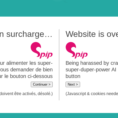
 en surcharge…
Website is o
ur alimenter les super-
Being harassed by crawl
 vous demander de bien
super-duper-power AI m
sur le bouton ci-dessous
button
Continuer >
Next >
doivent être activés, désolé.)
(Javascript & cookies needed