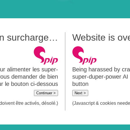
 en surcharge…
Website is o
ur alimenter les super-
Being harassed by crawl
 vous demander de bien
super-duper-power AI m
sur le bouton ci-dessous
button
Continuer >
Next >
doivent être activés, désolé.)
(Javascript & cookies needed