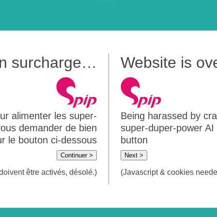
 en surcharge…
Website is o
ur alimenter les super-
Being harassed by crawl
 vous demander de bien
super-duper-power AI m
sur le bouton ci-dessous
button
Continuer >
Next >
doivent être activés, désolé.)
(Javascript & cookies needed