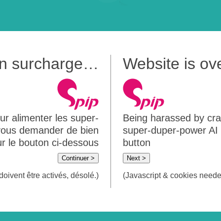
 en surcharge…
Website is o
ur alimenter les super-
Being harassed by crawl
 vous demander de bien
super-duper-power AI m
sur le bouton ci-dessous
button
Continuer >
Next >
doivent être activés, désolé.)
(Javascript & cookies needed