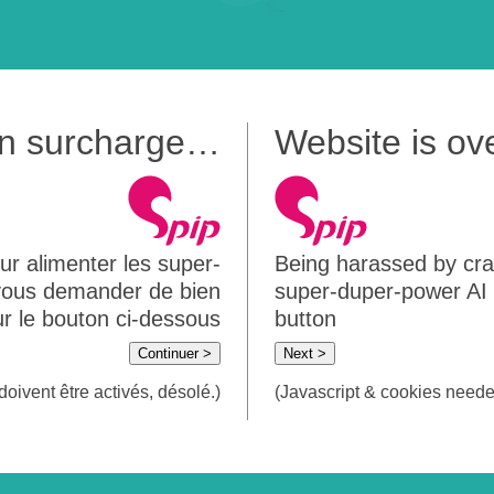
 en surcharge…
Website is o
ur alimenter les super-
Being harassed by crawl
 vous demander de bien
super-duper-power AI m
sur le bouton ci-dessous
button
Continuer >
Next >
doivent être activés, désolé.)
(Javascript & cookies needed