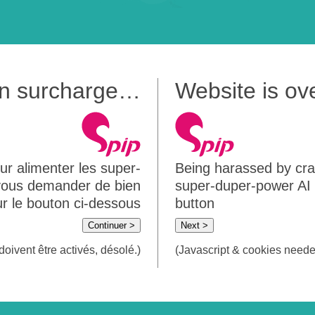
 en surcharge…
Website is o
ur alimenter les super-
Being harassed by crawl
 vous demander de bien
super-duper-power AI m
sur le bouton ci-dessous
button
Continuer >
Next >
doivent être activés, désolé.)
(Javascript & cookies needed